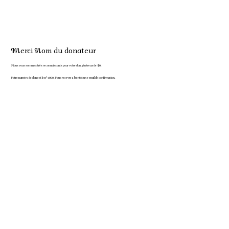
Merci Nom du donateur
Nous vous sommes très reconnaissants pour votre don généreux de $0.
Votre numéro de don est le n° 1000. Vous recevrez bientôt un e‑mail de confirmation.